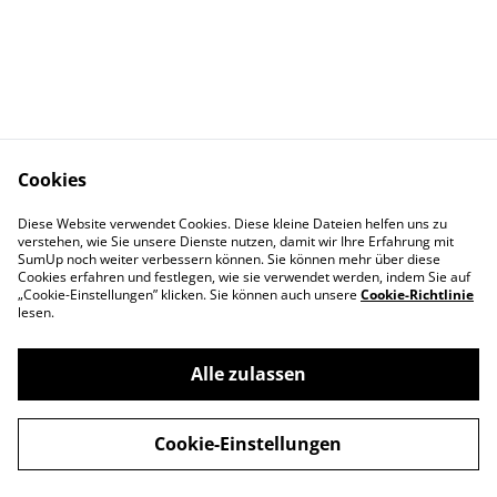
Cookies
AGB
Datenschutz
Diese Website verwendet Cookies. Diese kleine Dateien helfen uns zu
Cookies
Impressum
verstehen, wie Sie unsere Dienste nutzen, damit wir Ihre Erfahrung mit
Kontaktieren Sie uns
SumUp noch weiter verbessern können. Sie können mehr über diese
Cookies erfahren und festlegen, wie sie verwendet werden, indem Sie auf
„Cookie-Einstellungen” klicken. Sie können auch unsere
Cookie-Richtlinie
lesen.
Alle zulassen
©
2026
Sudamerica Wein & Tapas Bar
Cookie-Einstellungen
powered by